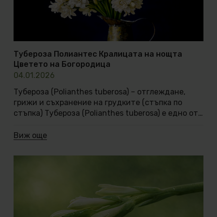
Тубероза Полиантес Кралицата на нощта
Цветето на Богородица
04.01.2026
Тубероза (Polianthes tuberosa) – отглеждане,
грижи и съхранение на грудките (стъпка по
стъпка) Тубероза (Polianthes tuberosa) е едно от
онези цветя, които не просто се отглеждат, а се
преживяват. През деня е фина и тиха, почти
Виж още
скромна, но щом се спусне вечерта, ароматът ѝ
се разгръща бавно и изпълва въздуха с дълбока,
кадифена и магнетична нотка. Неслучайно
Тубероза е наричана Кралицата на нощта и
Цветето на Богородица – символ на чистота,
женственост и вътрешна светлина. Това е
цвете, което се усеща повече, отколкото се