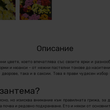
Описание
ни цветя, което впечатлява със своите ярки и разноо
орми и нюанси – от нежни пастелни тонове до наситени
дворове, така и в саксии. Това я прави чудесен избор
изантема?
сно, но изисква внимание към правилната грижа, за 
 почва и редовно подхранване. Ето и някои от основни