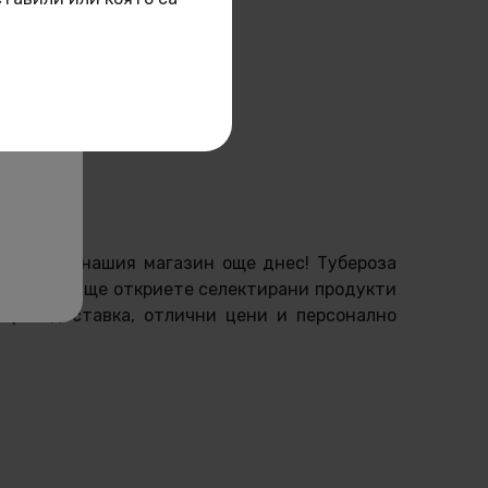
на!
нлайн от нашия магазин още днес! Тубероза
а
. При нас ще откриете селектирани продукти
ърза доставка, отлични цени и персонално