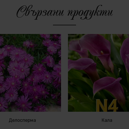
Свързани продукти
Делосперма
Кала