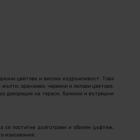
бразни цветове и висока издръжливост. Това
 жълти, оранжеви, червени и лилави цветове.
 за декорация на тераси, балкони и вътрешни
да се постигне дълготраен и обилен цъфтеж.
те изисквания: